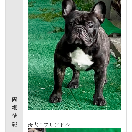
両
親
情
報
母犬：ブリンドル