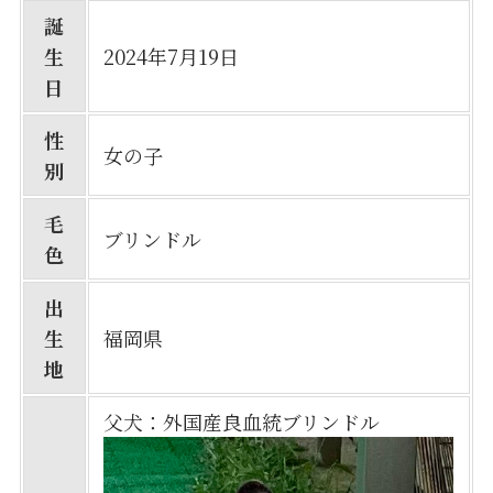
誕
生
2024年7月19日
日
性
女の子
別
毛
ブリンドル
色
出
生
福岡県
地
父犬：外国産良血統ブリンドル